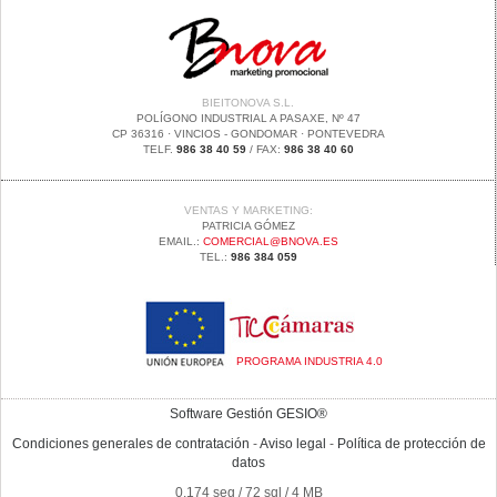
BIEITONOVA S.L.
POLÍGONO INDUSTRIAL A PASAXE, Nº 47
CP 36316 · VINCIOS - GONDOMAR · PONTEVEDRA
TELF.
986 38 40 59
/ FAX:
986 38 40 60
VENTAS Y MARKETING:
PATRICIA GÓMEZ
EMAIL.:
COMERCIAL@BNOVA.ES
TEL.:
986 384 059
PROGRAMA INDUSTRIA 4.0
Software Gestión
GESIO®
Condiciones generales de contratación
-
Aviso legal
-
Política de protección de
datos
0.174 seg /
72 sql
/ 4 MB