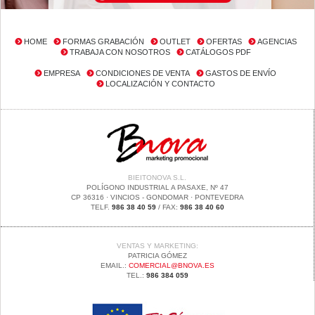
HOME
FORMAS GRABACIÓN
OUTLET
OFERTAS
AGENCIAS
TRABAJA CON NOSOTROS
CATÁLOGOS PDF
EMPRESA
CONDICIONES DE VENTA
GASTOS DE ENVÍO
LOCALIZACIÓN Y CONTACTO
BIEITONOVA S.L.
POLÍGONO INDUSTRIAL A PASAXE, Nº 47
CP 36316 · VINCIOS - GONDOMAR · PONTEVEDRA
TELF.
986 38 40 59
/ FAX:
986 38 40 60
VENTAS Y MARKETING:
PATRICIA GÓMEZ
EMAIL.:
COMERCIAL@BNOVA.ES
TEL.:
986 384 059