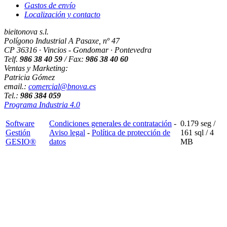
Gastos de envío
Localización y contacto
bieitonova s.l.
Polígono Industrial A Pasaxe, nº 47
CP 36316 · Vincios - Gondomar · Pontevedra
Telf.
986 38 40 59
/ Fax:
986 38 40 60
Ventas y Marketing:
Patricia Gómez
email.:
comercial@bnova.es
Tel.:
986 384 059
Programa Industria 4.0
Software
Condiciones generales de contratación
-
0.179 seg /
Gestión
Aviso legal
-
Política de protección de
161 sql
/ 4
GESIO®
datos
MB