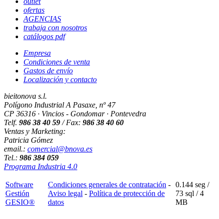
outlet
ofertas
AGENCIAS
trabaja con nosotros
catálogos pdf
Empresa
Condiciones de venta
Gastos de envío
Localización y contacto
bieitonova s.l.
Polígono Industrial A Pasaxe, nº 47
CP 36316 · Vincios - Gondomar · Pontevedra
Telf.
986 38 40 59
/ Fax:
986 38 40 60
Ventas y Marketing:
Patricia Gómez
email.:
comercial@bnova.es
Tel.:
986 384 059
Programa Industria 4.0
Software
Condiciones generales de contratación
-
0.144 seg /
Gestión
Aviso legal
-
Política de protección de
73 sql
/ 4
GESIO®
datos
MB