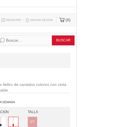
/
0
REGISTRO
INICIAR SESIÓN
 fieltro de variados colores con cinta
table.
A SEMANA
CION
TALLA
S/T